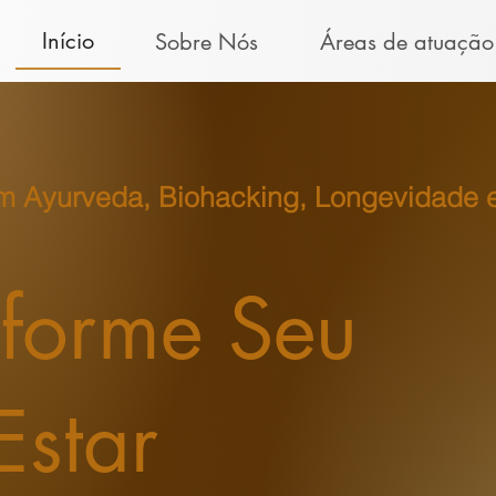
Início
Sobre Nós
Áreas de atuação
em Ayurveda, Biohacking, Longevidade 
sforme Seu
Estar