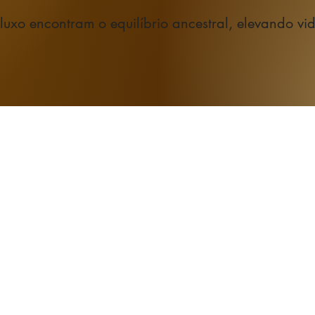
uxo encontram o equilíbrio ancestral, elevando vi